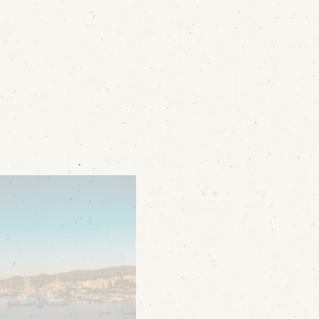
La regione
Galleria
Contatti