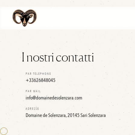
I nostri contatti
PAR TÉLÉPHONE
+33626848045
PAR MAIL
info@domainedesolenzara.com
ADRESSE
Domaine de Solenzara
,
20145
Sari Solenzara