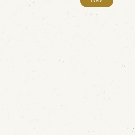
INVIA
Home
Le ville
I servizi